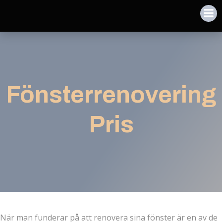
Fönsterrenovering
Pris
När man funderar på att renovera sina fönster är en av de